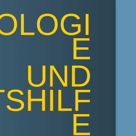
OLOGI
E
UND
SHILF
E